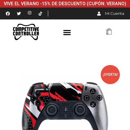
VIVE EL VERANO -15% DE DESCUENTO (CUPÓN: VERANO)
Mi Cuenta
¡OFERTA!