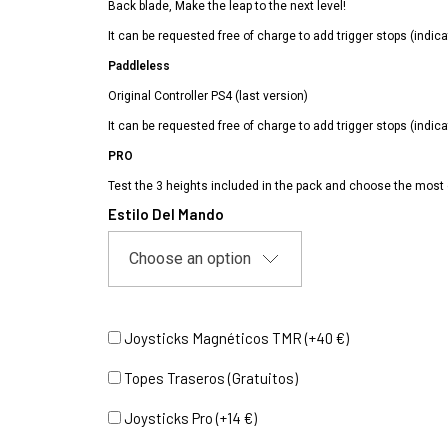
Back blade,
Make the leap to the next level!
It can be requested free of charge to add trigger stops (indica
Paddleless
Original Controller PS4 (last version)
It can be requested free of charge to add trigger stops (indica
PRO
Test the 3 heights included in the pack and choose the most
Estilo Del Mando
Joysticks Magnéticos TMR (+40 €)
Topes Traseros (Gratuitos)
Joysticks Pro (+14 €)