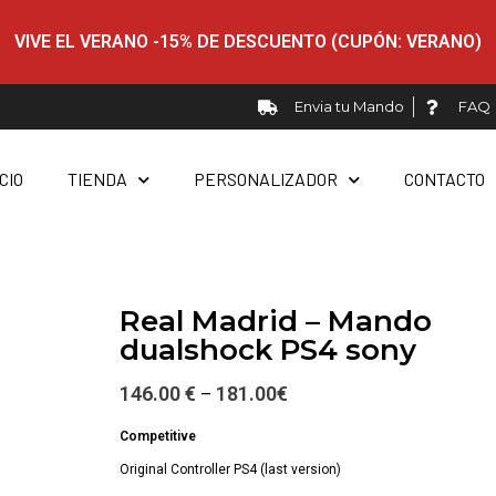
VIVE EL VERANO -15% DE DESCUENTO (CUPÓN: VERANO)
Envia tu Mando
FAQ
ICIO
TIENDA
PERSONALIZADOR
CONTACTO
Real Madrid – Mando
dualshock PS4 sony
146.00 €
181.00
€
–
Competitive
Original Controller PS4 (last version)