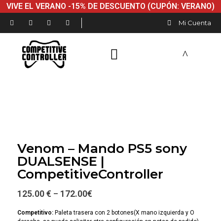
VIVE EL VERANO -15% DE DESCUENTO (CUPÓN: VERANO)
Mi Cuenta
Venom – Mando PS5 sony
DUALSENSE |
CompetitiveController
125.00 €
172.00
€
–
Competitivo:
Paleta trasera con 2 botones(X mano izquierda y O