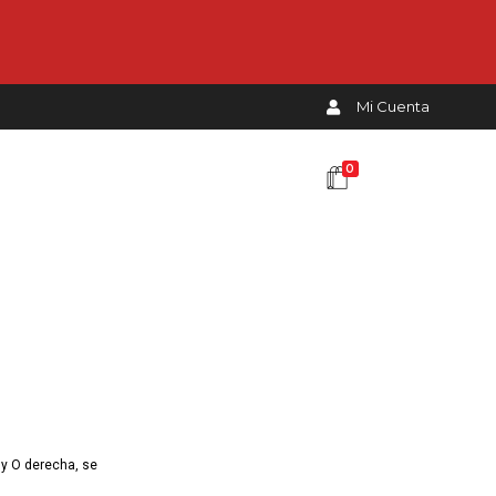
Mi Cuenta
0
 y O derecha, se