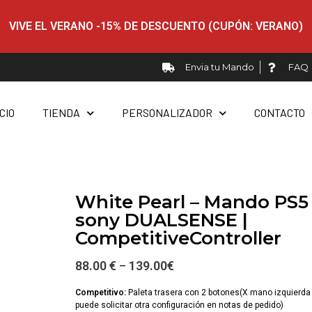
VIVE EL VERANO -15% DE DESCUENTO (CUPÓN: VERANO)
Envia tu Mando
FAQ
ICIO
TIENDA
PERSONALIZADOR
CONTACTO
White Pearl – Mando PS5
sony DUALSENSE |
CompetitiveController
88.00 €
139.00
€
–
Competitivo:
Paleta trasera con 2 botones(X mano izquierda
puede solicitar otra configuración en notas de pedido)