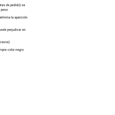
tas de pedido) se
l peso.
elimina la aparición
puede perjudicar en
ncavos)
empre color negro