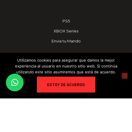
PS5
XBOX Series
Envia tu Mando
Utilizamos cookies para asegurar que damos la mejor
experiencia al usuario en nuestro sitio web. Si continúa
info@competitivecontroller.com
utilizando este sitio asumiremos que está de acuerdo.
+34 684479058
ESTOY DE ACUERDO
Carrer l'Horteta, 4, 46138 Rafelbunyol, Valencia
Suscribete