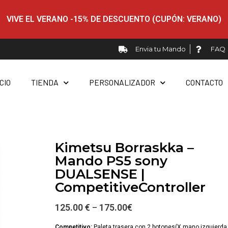
VIVE EL VERANO -15% DE DESCUENTO (CUPÓN: VERANO)
Envia tu Mando
FAQ
ICIO
TIENDA
PERSONALIZADOR
CONTACTO
Kimetsu Borraskka –
Mando PS5 sony
DUALSENSE |
CompetitiveController
125.00 €
175.00
€
–
Competitivo:
Paleta trasera con 2 botones(X mano izquierda