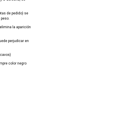
tas de pedido) se
l peso.
elimina la aparición
puede perjudicar en
ncavos)
empre color negro